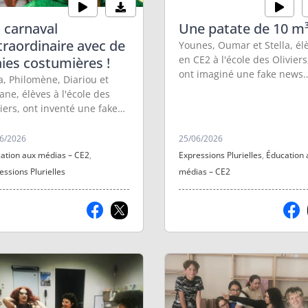
 carnaval
Une patate de 10 m³
traordinaire avec de
Younes, Oumar et Stella, él
en CE2 à l'école des Oliviers
aies costumières !
ont imaginé une fake news
a, Philomène, Diariou et
inspirée de l'exposition à vo
ane, élèves à l'école des
en ce moment au Château
viers, ont inventé une fake
d'Aubenas !
s inspirée du carnaval de
ole !
6/2026
25/06/2026
ation aux médias – CE2
,
Expressions Plurielles
,
Éducation 
essions Plurielles
médias – CE2