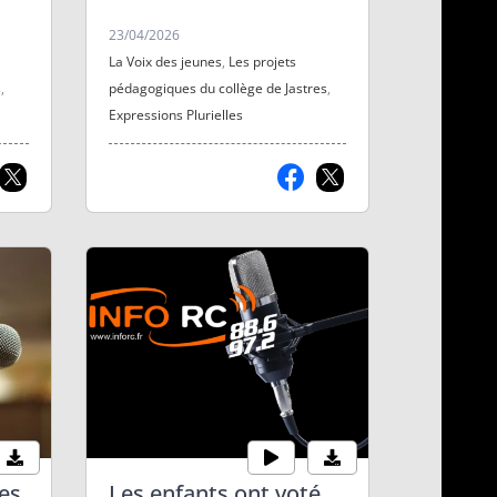
Enregistrement de 10 conseils :
comment réviser efficacement
23/04/2026
ou comment être performant le
La Voix des jeunes
,
Les projets
jour J.
s
,
pédagogiques du collège de Jastres
,
Expressions Plurielles
es
Les enfants ont voté