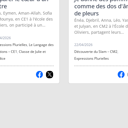
tre
comme des dos d'â
de pleurs
an, Eymen, Aman-Allah, Sofia
Mounya, en CE1 à l'école des
Énéa, Djebril, Anna, Léo, Ya
iers, on participé à un
et Julyan, en CM2 à l'École 
lier radio sur le langage des
Oliviers, partagent leurs
tions. Voici une restitution
4/2026
créations !
ore de ces 4 séances pour
essions Plurielles
,
Le Langage des
22/04/2026
ouvrir les pouvoirs de
ions – CE1
,
Classe de Julie et
Découverte du Slam – CM2
,
mpathie et de la
ice
Expressions Plurielles
munication non-violente.