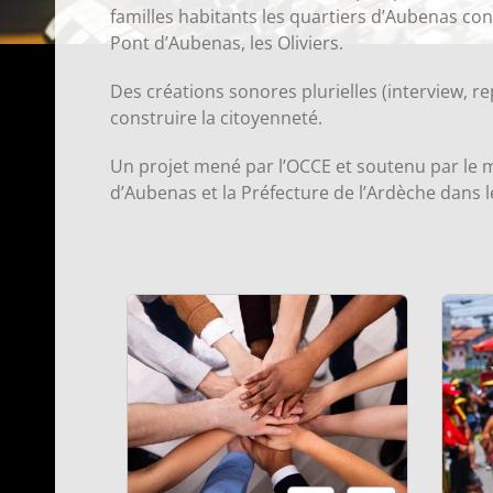
familles habitants les quartiers d’Aubenas conc
Pont d’Aubenas, les Oliviers.
Des créations sonores plurielles (interview, r
construire la citoyenneté.
Un projet mené par l’OCCE et soutenu par le mini
d’Aubenas et la Préfecture de l’Ardèche dans l