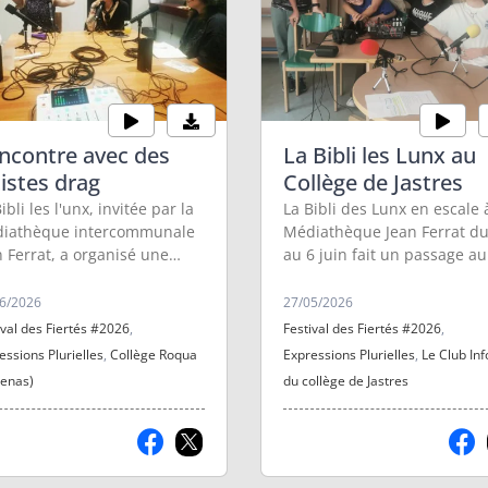
ncontre avec des
La Bibli les Lunx au
tistes drag
Collège de Jastres
ibli les l'unx, invitée par la
La Bibli des Lunx en escale 
iathèque intercommunale
Médiathèque Jean Ferrat du
n Ferrat, a organisé une
au 6 juin fait un passage au
contre-lecture avec des
Club Infos du Collège de
istes drag pour les enfants.
Jastres. Autour d'une sélect
6/2026
27/05/2026
 occasion pour les jeunes
de livres proposés par la Bib
ival des Fiertés #2026
,
Festival des Fiertés #2026
,
participent à nos ateliers
une rencontre entre les
essions Plurielles
,
Collège Roqua
Expressions Plurielles
,
Le Club Inf
o d'interviewer ces artistes
bénévoles et les adolescent
enas)
du collège de Jastres
ce à notre studio mobile !
en préparation de la March
des Fiertés du 6 juin à
Aubenas.