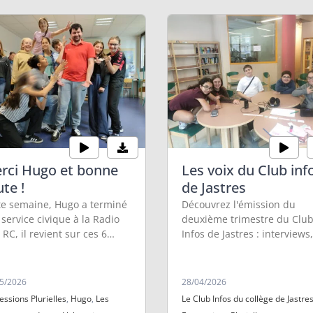
rci Hugo et bonne
Les voix du Club inf
ute !
de Jastres
te semaine, Hugo a terminé
Découvrez l'émission du
 service civique à la Radio
deuxième trimestre du Clu
 RC, il revient sur ces 6
Infos de Jastres : interviews,
s d'engagement citoyen et
chroniques, musiques...
 perspectives que ça lui a
rt !
5/2026
28/04/2026
essions Plurielles
,
Hugo
,
Les
Le Club Infos du collège de Jastre