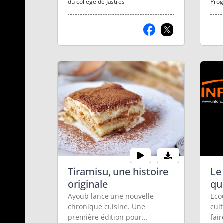
du collège de Jastres
Prog
voir en ce moment et des
ateliers et visites guidées à
venir.
Tiramisu, une histoire
Le
originale
qu
Ayoub lance une nouvelle
Eco
chronique cuisine. Une
cult
première édition pour
fai