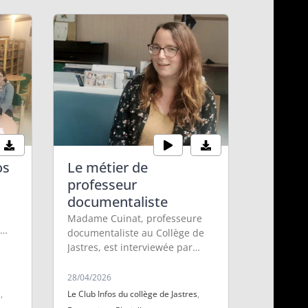
os
Le métier de
professeur
documentaliste
b
Madame Cuinat, professeure
documentaliste au Collège de
Jastres, est interviewée par
Maryam, Ayoub, Hugo et Issra
au sujet de son métier. Tom et
28/04/2026
Léonie à la technique.
s
,
Le Club Infos du collège de Jastres
,