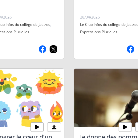
ce qu'on aime. Livia et
scénario.
isa présentent le club infos
s qualités, ses défauts, ce
4/2026
28/04/2026
n y fait, ce qu'on y
lub Infos du collège de Jastres
,
Le Club Infos du collège de Jastre
rend.
essions Plurielles
Expressions Plurielles
parer le cœur d'un
Je donne des pomm