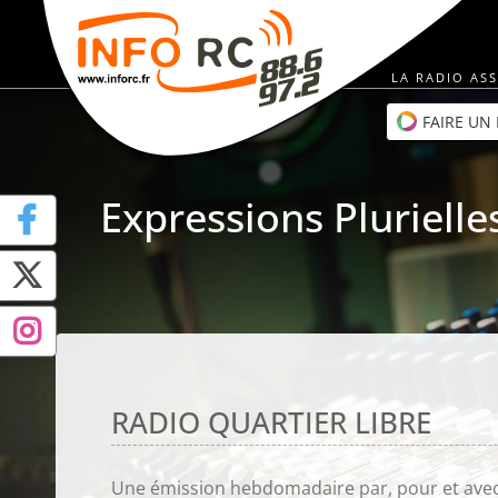
Passer
au
contenu
LA RADIO ASS
FAIRE UN
Expressions Plurielle
RADIO QUARTIER LIBRE
Une émission hebdomadaire par, pour et avec le