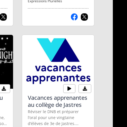
Expressions Plurielles
eu
Vacances apprenantes
au collège de Jastres
Réviser le DNB et préparer
me,
l’oral pour une vingtaine
 son
d’élèves de 3e de Jastres.