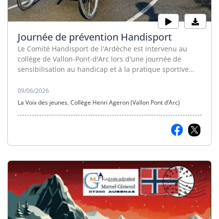
Journée de prévention Handisport
Le Comité Handisport de l'Ardèche est intervenu au
collège de Vallon-Pont-d'Arc lors d'une journée de
sensibilisation au handicap et à la pratique sportive
adaptée. Les élèves ont pu découvrir et tester quatre
disciplines handisport : la boccia, le basket-fauteuil, le
09/06/2026
tennis de table assis et le handbike.
La Voix des jeunes
,
Collège Henri Ageron (Vallon Pont d’Arc)