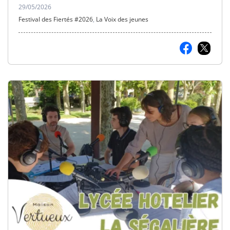
rendez-vous incroyables !
29/05/2026
Festival des Fiertés #2026
,
La Voix des jeunes