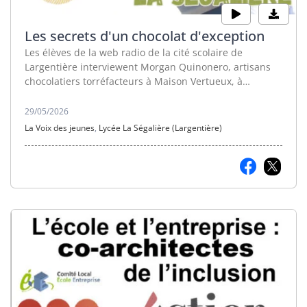
Les secrets d'un chocolat d'exception
Les élèves de la web radio de la cité scolaire de
Largentière interviewent Morgan Quinonero, artisans
chocolatiers torréfacteurs à Maison Vertueux, à
Labégude.
29/05/2026
La Voix des jeunes
,
Lycée La Ségalière (Largentière)