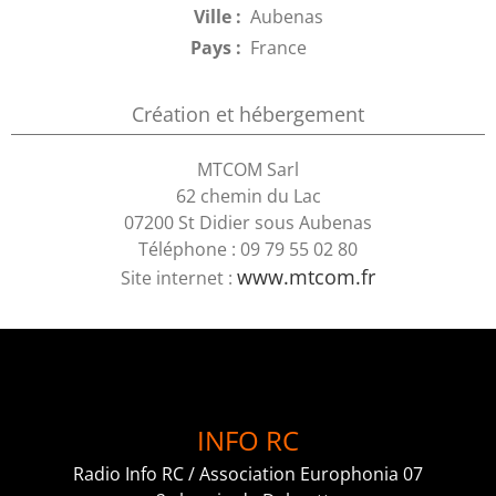
Ville :
Aubenas
Pays :
France
Création et hébergement
MTCOM Sarl
62 chemin du Lac
07200 St Didier sous Aubenas
Téléphone : 09 79 55 02 80
www.mtcom.fr
Site internet :
INFO RC
Radio Info RC / Association Europhonia 07