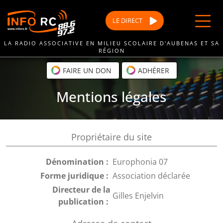
Passer
au
LE
DIRECT
contenu
LA RADIO ASSOCIATIVE EN MILIEU SCOLAIRE D'AUBENAS ET SA
RÉGION
FAIRE UN DON
ADHÉRER
Mentions légales
Propriétaire du site
Dénomination :
Europhonia 07
Forme juridique :
Association déclarée
Directeur de la
Gilles Enjelvin
publication :