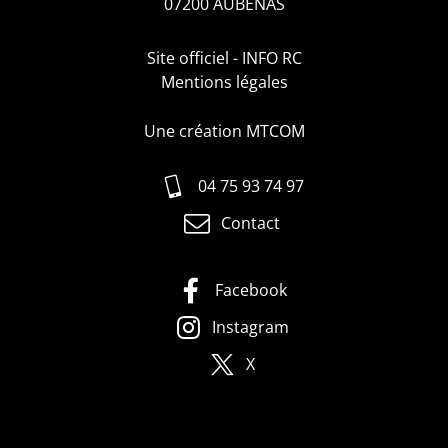
07200 AUBENAS
The Slits
06:00
miel
10/08
Site officiel - INFO RC
november ultra
05:56
Mentions légales
Paradise
10/08
Just Jack
05:52
Une création MTCOM
Nas is Like
10/08
Nas
05:48
04 75 93 74 97
Woman Driving, Man Sleeping
10/08
Eels
Contact
05:45
Blood Sugar Sex Magik
10/08
Red Hot Chili Peppers
05:40
Facebook
Bouche
10/08
Instagram
Cabadzi
05:36
Le début dune autre fin.wav
X
10/08
Michel Cloup trio
05:32
The Moss
10/08
Cosmo Sheldrake
05:28