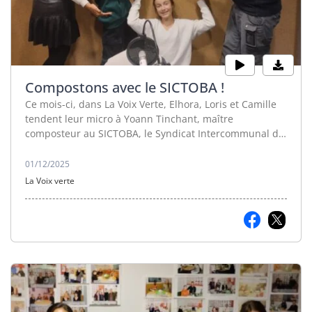
Compostons avec le SICTOBA !
Ce mois-ci, dans La Voix Verte, Elhora, Loris et Camille
tendent leur micro à Yoann Tinchant, maître
composteur au SICTOBA, le Syndicat Intercommunal de
Collecte et de Traitement des Ordures Ménagères de la
Basse Ardèche.
01/12/2025
La Voix verte