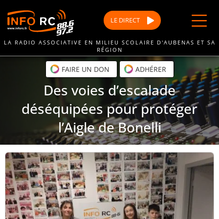
Passer
au
LE
DIRECT
contenu
LA RADIO ASSOCIATIVE EN MILIEU SCOLAIRE D'AUBENAS ET SA
RÉGION
FAIRE UN DON
ADHÉRER
Des voies d’escalade
déséquipées pour protéger
l’Aigle de Bonelli