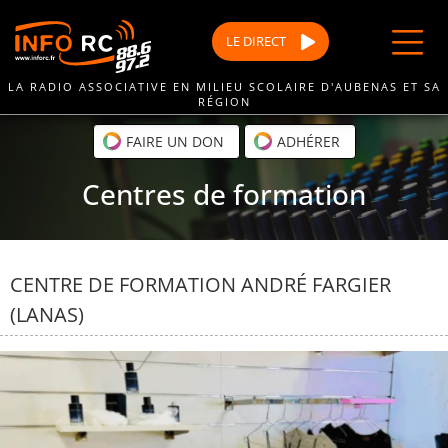
Passer
au
LE
DIRECT
contenu
LA RADIO ASSOCIATIVE EN MILIEU SCOLAIRE D'AUBENAS ET SA
RÉGION
FAIRE UN DON
ADHÉRER
Centres de formation
CENTRE DE FORMATION ANDRÉ FARGIER
(LANAS)