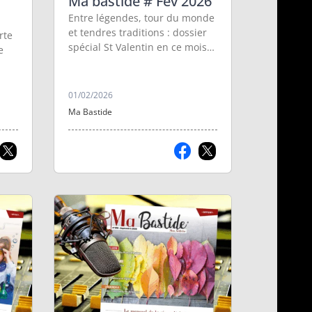
Ma bastide # Fév 2026
Entre légendes, tour du monde
et tendres traditions : dossier
rte
spécial St Valentin en ce mois
e
de février !
01/02/2026
Ma Bastide