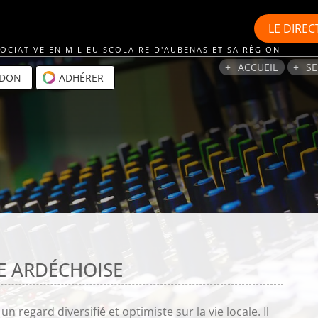
LE
DIREC
OCIATIVE EN MILIEU SCOLAIRE D'AUBENAS ET SA RÉGION
ACCUEIL
SE
 DON
ADHÉRER
LE ARDÉCHOISE
un regard diversifié et optimiste sur la vie locale. Il