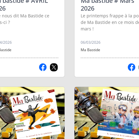
 bastide # AVRIL
Ma bastide # Mars
26
2026
 nous dit Ma Bastide ce
Le printemps frappe à la po
-ci ?
de Ma Bastide en ce mois d
mars !
4/2026
06/03/2026
astide
Ma Bastide