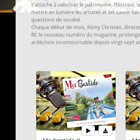
s’attache à valoriser le patrimoine, l’histoire, 
mettre en lumière les artistes et les savoir-fa
questions de société.
Chaque début de mois, Rémy Christen, directeu
RC le nouveau numéro du magazine, prolongeant
ardéchois incontournable depuis vingt-sept a