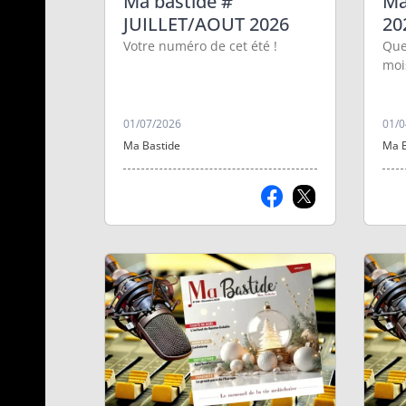
Ma bastide #
Ma
JUILLET/AOUT 2026
20
Votre numéro de cet été !
Que
mois
01/07/2026
01/0
Ma Bastide
Ma B