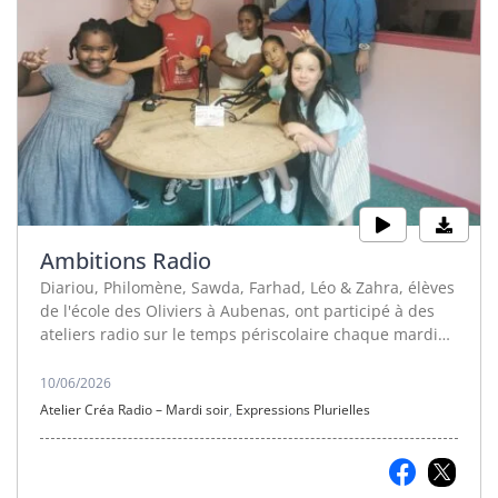
Ambitions Radio
Diariou, Philomène, Sawda, Farhad, Léo & Zahra, élèves
de l'école des Oliviers à Aubenas, ont participé à des
ateliers radio sur le temps périscolaire chaque mardi
soir de février à juin, dans les studios satellites de la
Radio Info RC dans le cadre de Ambition éducative, un
10/06/2026
programme financé par la Ville d'Aubenas. Retrouvez
Atelier Créa Radio – Mardi soir
,
Expressions Plurielles
toutes leurs créations sonores dans cette émission.