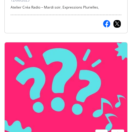
12/06/2025
Atelier Créa Radio – Mardi soir
,
Expressions Plurielles
,