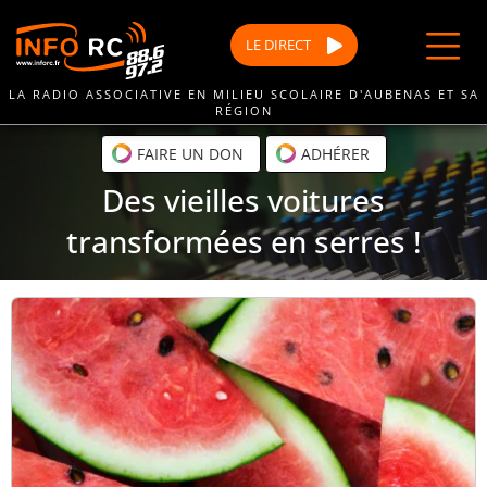
Passer
au
LE
DIRECT
contenu
LA RADIO ASSOCIATIVE EN MILIEU SCOLAIRE D'AUBENAS ET SA
RÉGION
FAIRE UN DON
ADHÉRER
Des vieilles voitures
transformées en serres !