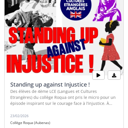
Standing up against Injustice !
Des élèves de 4ème LCE (Langues et Cultures
Etrangères) du collège Roqua ont pris le micro pour un
épisode inspirant sur le courage face à l’injustice. À
travers trois figures emblématiques, ils vous expliquent
comment des jeunes ont changé l’histoire.
23/02/2026
Collège Roqua (Aubenas)