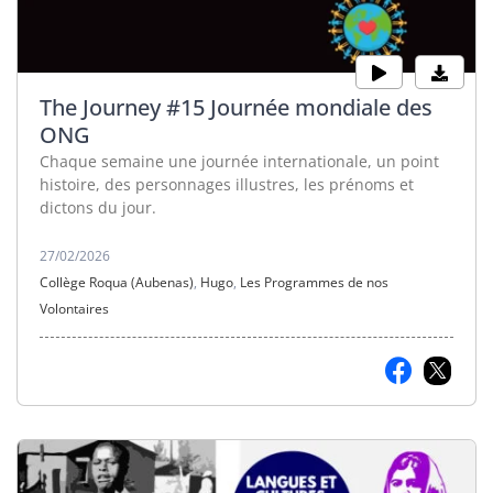
The Journey #15 Journée mondiale des
ONG
Chaque semaine une journée internationale, un point
histoire, des personnages illustres, les prénoms et
dictons du jour.
27/02/2026
Collège Roqua (Aubenas)
,
Hugo
,
Les Programmes de nos
Volontaires