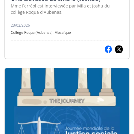
Mme Ferréol est interviewée par Mila et Joshu du
collège Roqua d'Aubenas.
23/02/2026
Collège Roqua (Aubenas)
,
Mosaïque