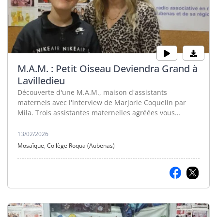
M.A.M. : Petit Oiseau Deviendra Grand à
Lavilledieu
Découverte d'une M.A.M., maison d'assistants
maternels avec l'interview de Marjorie Coquelin par
Mila. Trois assistantes maternelles agréées vous
proposent un nouveau mode de garde pour l'accueil de
votre enfant. Accueil, en semi-collectivité, qui permet à
13/02/2026
chacun d'évoluer avec des enfants de la même tranche
Mosaïque
,
Collège Roqua (Aubenas)
d'âge que le vôtre.