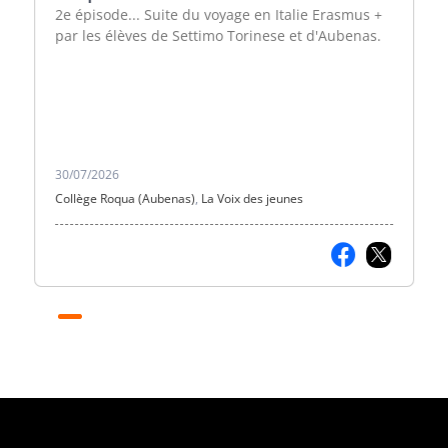
2e épisode... Suite du voyage en Italie Erasmus +
par les élèves de Settimo Torinese et d'Aubenas.
30/07/2026
Collège Roqua (Aubenas)
,
La Voix des jeunes