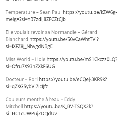
Temperature – Sean Paul
https://youtu.be/kZW6g-
meigA?si=YB7zdIj8ZFCZtCJb
Elle voulait revoir sa Normandie – Gérard
Blanchard
https://youtu.be/50vCaWhtTVI?
si=IXFZ8J_NhvgdNBgE
Miss World – Hole
https://youtu.be/mS1Ckczz0LQ?
si=Ofru7X93nZXkF6UG
Docteur – Rori
https://youtu.be/eCQej-3KR9k?
si=qZXG5ybVI7IcIJfz
Couleurs menthe à l’eau – Eddy
Mitchell
https://youtu.be/K_BV-TSQX2k?
si=HC1cUWPujZDcJdUv