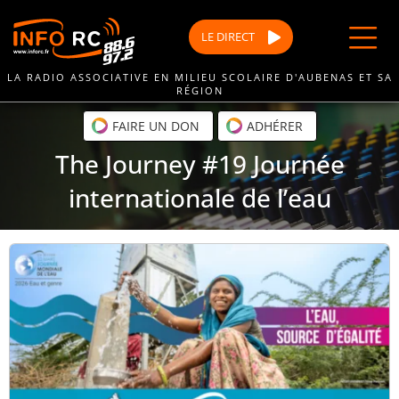
Passer
au
LE
DIRECT
contenu
LA RADIO ASSOCIATIVE EN MILIEU SCOLAIRE D'AUBENAS ET SA
RÉGION
FAIRE UN DON
ADHÉRER
The Journey #19 Journée
internationale de l’eau