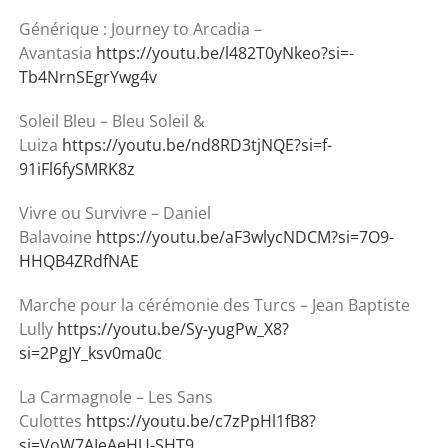
Générique : Journey to Arcadia –
Avantasia
https://youtu.be/l482T0yNkeo?si=-
Tb4NrnSEgrYwg4v
Soleil Bleu – Bleu Soleil &
Luiza
https://youtu.be/nd8RD3tjNQE?si=f-
91iFl6fySMRK8z
Vivre ou Survivre – Daniel
Balavoine
https://youtu.be/aF3wlycNDCM?si=7O9-
HHQB4ZRdfNAE
Marche pour la cérémonie des Turcs – Jean Baptiste
Lully
https://youtu.be/Sy-yugPw_X8?
si=2PgJY_ksv0ma0c
La Carmagnole – Les Sans
Culottes
https://youtu.be/c7zPpHl1fB8?
si=VoW7AIeAeHU-SHT9