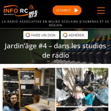
Passer
au
LE
DIRECT
contenu
LA RADIO ASSOCIATIVE EN MILIEU SCOLAIRE D'AUBENAS ET SA
RÉGION
FAIRE UN DON
ADHÉRER
Jardin’âge #4 – dans les studios
de radio