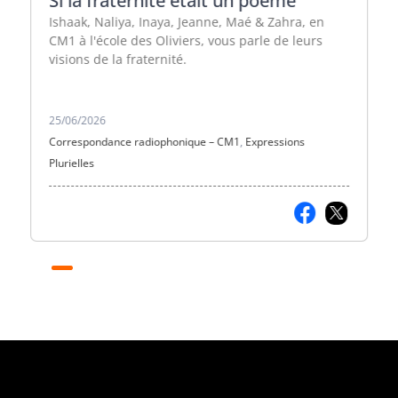
Si la fraternité était un poème
Ishaak, Naliya, Inaya, Jeanne, Maé & Zahra, en
CM1 à l'école des Oliviers, vous parle de leurs
visions de la fraternité.
25/06/2026
Correspondance radiophonique – CM1
,
Expressions
Plurielles