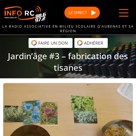
Passer
au
LE
DIRECT
contenu
LA RADIO ASSOCIATIVE EN MILIEU SCOLAIRE D'AUBENAS ET SA
RÉGION
FAIRE UN DON
ADHÉRER
Jardin’âge #3 – fabrication des
tisanes