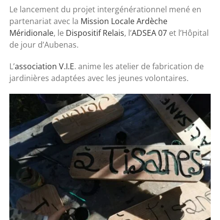
Le lancement du projet intergénérationnel mené en
partenariat avec la
Mission Locale Ardèche
Méridionale
, le
Dispositif Relais
, l’
ADSEA 07
et l’Hôpital
de jour d’Aubenas.
L’
association V.I.E
. anime les atelier de fabrication de
jardinières adaptées avec les jeunes volontaires.