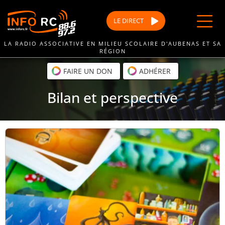
Passer
au
LE
DIRECT
contenu
LA RADIO ASSOCIATIVE EN MILIEU SCOLAIRE D'AUBENAS ET SA
RÉGION
FAIRE UN DON
ADHÉRER
Bilan et perspective