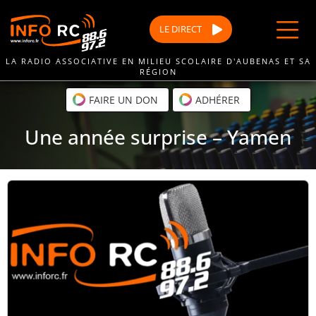
Passer
au
LE
DIRECT
contenu
LA RADIO ASSOCIATIVE EN MILIEU SCOLAIRE D'AUBENAS ET SA
RÉGION
FAIRE UN DON
ADHÉRER
Une année surprise – Yamen