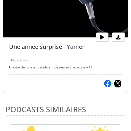
Une année surprise - Yamen
18/02/2026
Classe de Julie et Candice
,
Poésies et chansons – CP
PODCASTS SIMILAIRES