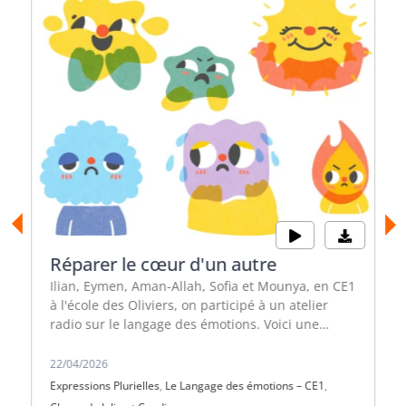
Réparer le cœur d'un autre
Ilian, Eymen, Aman-Allah, Sofia et Mounya, en CE1
à l'école des Oliviers, on participé à un atelier
radio sur le langage des émotions. Voici une
restitution sonore de ces 4 séances pour
découvrir les pouvoirs de l'empathie et de la
22/04/2026
communication non-violente.
Expressions Plurielles
,
Le Langage des émotions – CE1
,