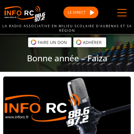
Passer
au
LE
DIRECT
contenu
LA RADIO ASSOCIATIVE EN MILIEU SCOLAIRE D'AUBENAS ET SA
RÉGION
FAIRE UN DON
ADHÉRER
Bonne année – Faiza