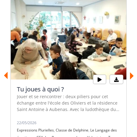
Tu joues à quoi ?
Jouer et se rencontrer : deux piliers pour cet
échange entre l'école des Oliviers et la résidence
Saint Antoine à Aubenas. Avec la ludothèque du
Palabre et la Radio Info RC, la classe de Delphine
a participé à une belle rencontre
22/05/2026
intergénérationnelle !
Expressions Plurielles
,
Classe de Delphine
,
Le Langage des