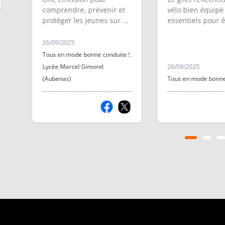
er
comprendre, prévenir et
vélo bien équipé
protéger les jeunes sur 2
essentiels pour ê
roues motorisées.
surtout la nuit o
mauvais temps.
26/09/2025
Tous en mode bonne conduite !
,
Lycée Marcel Gimond
26/09/2025
 !
(Aubenas)
Tous en mode bonne 