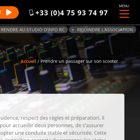
MENU
+33 (0)4 75 93 74 97
T
 RENDRE AU STUDIO D’INFO RC
REJOINDRE L’ASSOCIATION
Accueil
Prendre un passager sur son scooter
ence, respect des règles et préparation. Il
 pour accueillir deux personnes, de s’assurer
opter une conduite stable et sécurisée. Cette