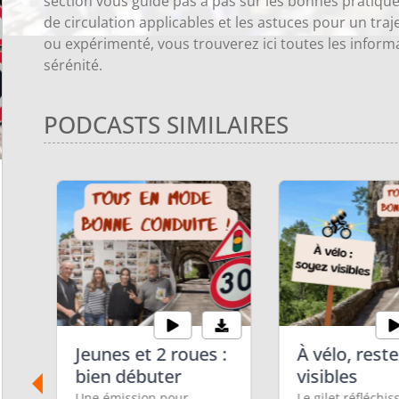
section vous guide pas à pas sur les bonnes pratiques
de circulation applicables et les astuces pour un tra
ou expérimenté, vous trouverez ici toutes les inform
sérénité.
PODCASTS SIMILAIRES
e,
Jeunes et 2 roues :
À vélo, rest
bien débuter
visibles
Une émission pour
Le gilet réfléchis