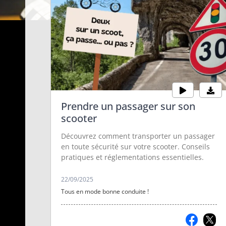
Prendre un passager sur son
scooter
Découvrez comment transporter un passager
en toute sécurité sur votre scooter. Conseils
pratiques et réglementations essentielles.
22/09/2025
Tous en mode bonne conduite !
Comment détecte-
Adapter sa vitess
t-on la drogue ?
sauver des vies
Découvrez les différents
Des jeunes partagent