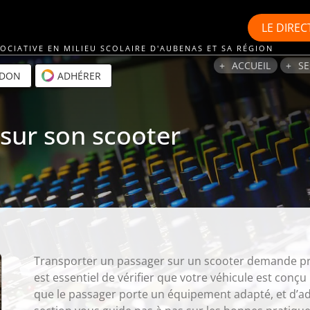
LE
DIREC
OCIATIVE EN MILIEU SCOLAIRE D'AUBENAS ET SA RÉGION
ACCUEIL
SE
 DON
ADHÉRER
sur son scooter
Transporter un passager sur un scooter demande prud
est essentiel de vérifier que votre véhicule est conçu
que le passager porte un équipement adapté, et d’ad