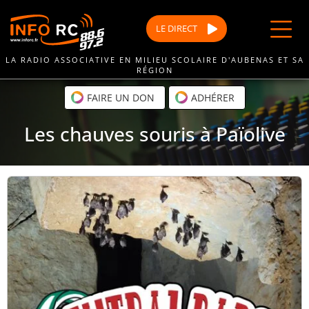
Passer
au
LE
DIRECT
contenu
LA RADIO ASSOCIATIVE EN MILIEU SCOLAIRE D'AUBENAS ET SA
RÉGION
FAIRE UN DON
ADHÉRER
Les chauves souris à Païolive