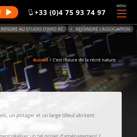
MENU
+33 (0)4 75 93 74 97
T
 RENDRE AU STUDIO D’INFO RC
REJOINDRE L’ASSOCIATION
Accueil
C’est l’heure de la récré nature
s, un potager et un large tilleul abritent
ment réaliser un tel projet d’aménagement ?