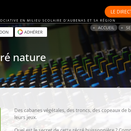
LE
DIREC
OCIATIVE EN MILIEU SCOLAIRE D'AUBENAS ET SA RÉGION
ACCUEIL
SE
 DON
ADHÉRER
cré nature
Des cabanes végétales, des troncs, des copeaux de boi
leurs jeux.
Quel est le secret de cette récré buissonnière ? Com