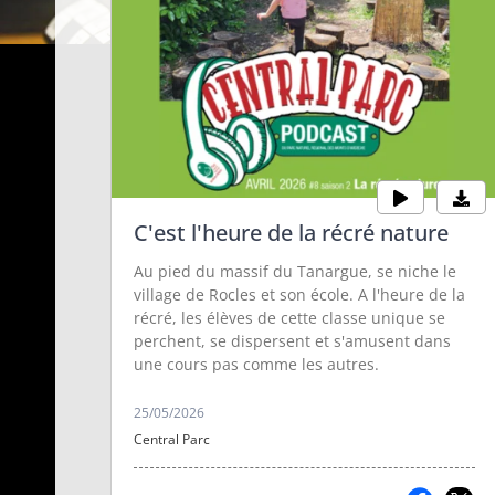
C'est l'heure de la récré nature
Au pied du massif du Tanargue, se niche le
village de Rocles et son école. A l'heure de la
récré, les élèves de cette classe unique se
perchent, se dispersent et s'amusent dans
une cours pas comme les autres.
25/05/2026
Central Parc
Il n'est pas trop
Une maison pour
tard puisqu'on est
le fin gras du