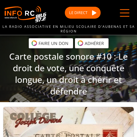
Passer
au
LE
DIRECT
contenu
LA RADIO ASSOCIATIVE EN MILIEU SCOLAIRE D'AUBENAS ET SA
RÉGION
FAIRE UN DON
ADHÉRER
Carte postale sonore #10 : Le
droit de vote, une conquête
longue, un droit à chérir et
défendre