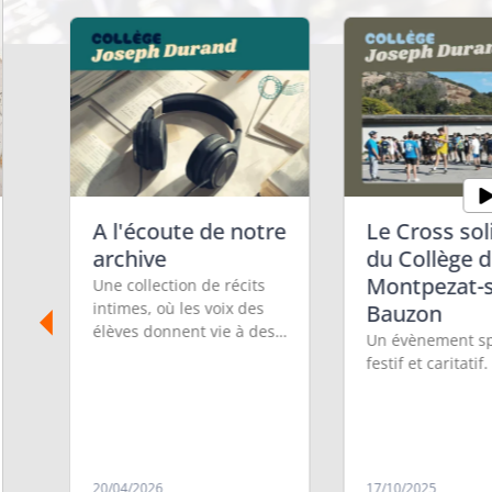
A l'écoute de notre
Le Cross sol
archive
du Collège 
r
Montpezat-
Une collection de récits
intimes, où les voix des
Bauzon
élèves donnent vie à des
Un évènement spo
fragments de mémoire
festif et caritatif.
personnelle.
s
?
es
20/04/2026
17/10/2025