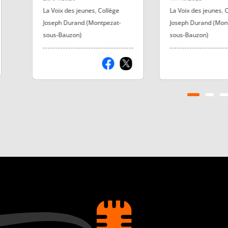
La Voix des jeunes
,
Collège
La Voix des jeunes
,
C
Joseph Durand (Montpezat-
Joseph Durand (Mon
sous-Bauzon)
sous-Bauzon)