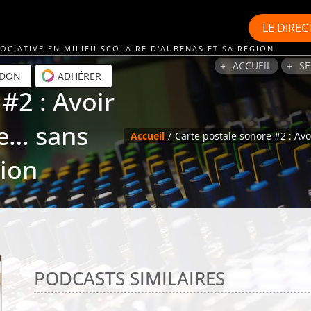
LE
DIREC
OCIATIVE EN MILIEU SCOLAIRE D'AUBENAS ET SA RÉGION
ACCUEIL
SE
 DON
ADHÉRER
#2 : Avoir
e… sans
Accueil
Carte postale sonore #2 : A
ion
PODCASTS SIMILAIRES