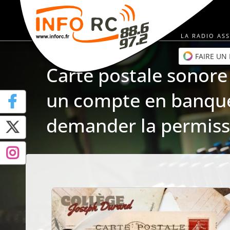
Passer
au
contenu
LA RADIO ASS
FAIRE UN
Carte postale sonore 
un compte en banqu
demander la permiss