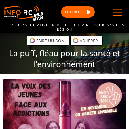
Passer
au
LE
DIRECT
contenu
LA RADIO ASSOCIATIVE EN MILIEU SCOLAIRE D'AUBENAS ET SA
RÉGION
FAIRE UN DON
ADHÉRER
La puff, fléau pour la santé et
l’environnement