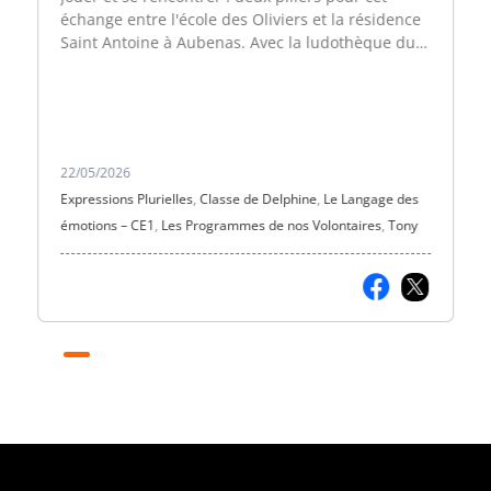
échange entre l'école des Oliviers et la résidence
Saint Antoine à Aubenas. Avec la ludothèque du
Palabre et la Radio Info RC, la classe de Delphine
a participé à une belle rencontre
intergénérationnelle !
22/05/2026
Expressions Plurielles
,
Classe de Delphine
,
Le Langage des
émotions – CE1
,
Les Programmes de nos Volontaires
,
Tony