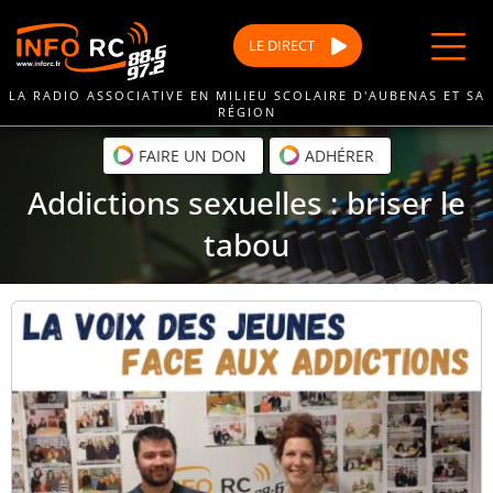
Passer
au
LE
DIRECT
contenu
LA RADIO ASSOCIATIVE EN MILIEU SCOLAIRE D'AUBENAS ET SA
RÉGION
FAIRE UN DON
ADHÉRER
Addictions sexuelles : briser le
tabou