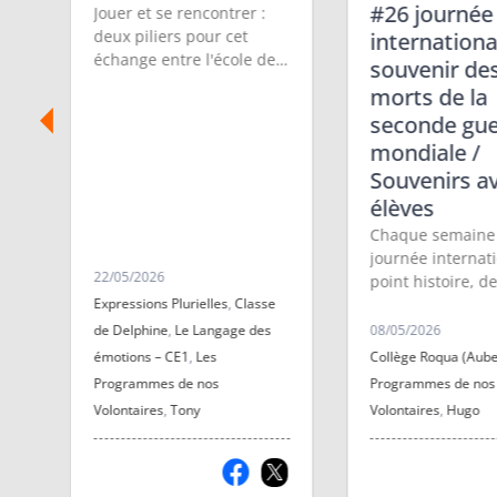
#26 journée
Jouer et se rencontrer :
deux piliers pour cet
internationa
échange entre l'école des
souvenir de
Oliviers et la résidence
morts de la
Saint Antoine à Aubenas.
seconde gue
Avec la ludothèque du
un
mondiale /
Palabre et la Radio Info
RC, la classe de Delphine
Souvenirs av
es
a participé à une belle
élèves
rencontre
Chaque semaine
intergénérationnelle !
journée internat
22/05/2026
point histoire, d
Expressions Plurielles
,
Classe
personnages illus
prénoms et dict
de Delphine
,
Le Langage des
08/05/2026
jour.
s
émotions – CE1
,
Les
Collège Roqua (Aub
Programmes de nos
Programmes de nos
Volontaires
,
Tony
Volontaires
,
Hugo