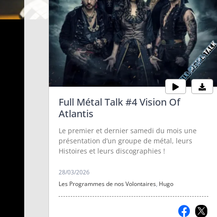
Full Métal Talk #4 Vision Of
Atlantis
Le premier et dernier samedi du mois une
présentation d’un groupe de métal, leurs
Histoires et leurs discographies !
28/03/2026
Les Programmes de nos Volontaires
,
Hugo