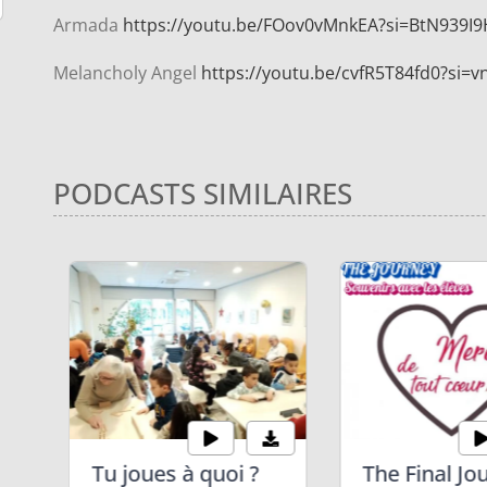
Armada
https://youtu.be/FOov0vMnkEA?si=BtN939
Melancholy Angel
https://youtu.be/cvfR5T84fd0?si=v
PODCASTS SIMILAIRES
Tu joues à quoi ?
The Final Jo