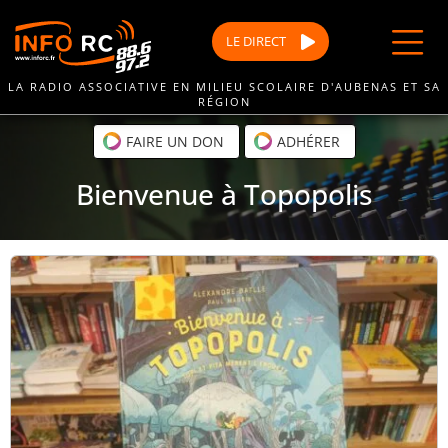
Passer
au
LE
DIRECT
contenu
LA RADIO ASSOCIATIVE EN MILIEU SCOLAIRE D'AUBENAS ET SA
RÉGION
FAIRE UN DON
ADHÉRER
Bienvenue à Topopolis