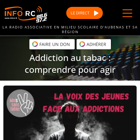
Passer
au
LE
DIRECT
contenu
LA RADIO ASSOCIATIVE EN MILIEU SCOLAIRE D'AUBENAS ET SA
RÉGION
FAIRE UN DON
ADHÉRER
Addiction au tabac :
comprendre pour agir