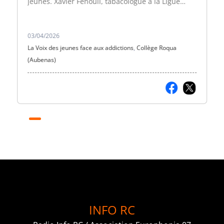
jeunes. Xavier Fenouil, tabacologue à la Ligue
contre le cancer, nous éclaire sur les dangers du
tabac et de la puff.
03/04/2026
La Voix des jeunes face aux addictions
,
Collège Roqua
(Aubenas)
INFO RC