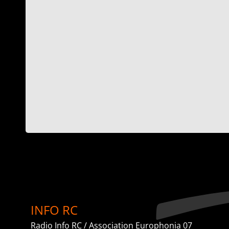
(Aubenas)
,
La Voix des jeunes
Marcel Gimond (Aubenas)
INFO RC
Radio Info RC / Association Europhonia 07