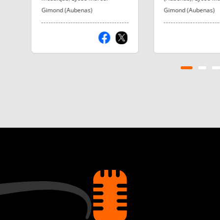
de Charlotte et Youssef,
Gimond (Aubenas)
Gimond (Aubenas)
stagiaires de secondes au
lycée Gimond d'Aubenas.