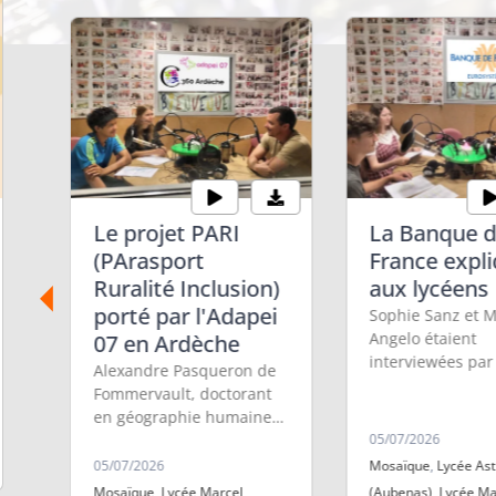
Le projet PARI
La Banque 
(PArasport
France expl
Ruralité Inclusion)
aux lycéens
porté par l'Adapei
Sophie Sanz et M
Angelo étaient
07 en Ardèche
interviewées pa
Alexandre Pasqueron de
et Merlin, deux 
Fommervault, doctorant
stage à Info RC.
.
en géographie humaine
mène une thèse sur
05/07/2026
l'inclusion par le sport en
05/07/2026
Mosaïque
,
Lycée Ast
milieu isolé était l'invité
Mosaïque
,
Lycée Marcel
(Aubenas)
,
Lycée Ma