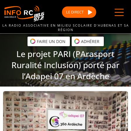
Passer
au
LE
DIRECT
contenu
LA RADIO ASSOCIATIVE EN MILIEU SCOLAIRE D'AUBENAS ET SA
RÉGION
FAIRE UN DON
ADHÉRER
Le projet PARI (PArasport
Ruralité Inclusion) porté par
l’Adapei 07 en Ardèche