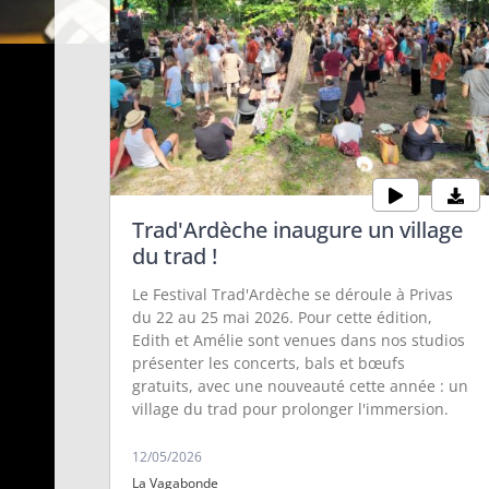
Trad'Ardèche inaugure un village
du trad !
Marche littéraire
Ce·ux que nous
Le Festival Trad'Ardèche se déroule à Privas
avec le Tungstène
sommes
du 22 au 25 mai 2026. Pour cette édition,
Théâtre
Célie vient présenter les
Edith et Amélie sont venues dans nos studios
rendez-vous de la
Chloé Hervieux, metteure
présenter les concerts, bals et bœufs
Médiathèque
en scène et comédienne
gratuits, avec une nouveauté cette année : un
intercommunale Jean
au sein du Tungstène
village du trad pour prolonger l'immersion.
Ferrat de mai-juin 2026,
Théâtre, vous invite du 26
une programmation
au 31 mai, sur la
12/05/2026
engagée contre les
communauté de
05/05/2026
24/04/2026
La Vagabonde