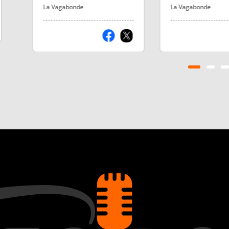
Joseph-des-Bancs et de
La Vagabonde
La Vagabonde
Meyras.