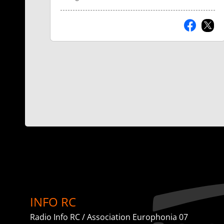
discriminations, pour
communes Berg et
La Vagabonde
La Vagabonde
croiser et ouvrir les
Coiron, pour une marche
regards.
littéraire, un parcours
artistique en itinérance :
marche, lecture,
impromptus artistiques,
bulles sonores, écriture
participative, spectacle
vivant chez l'habitant...
INFO RC
Radio Info RC / Association Europhonia 07