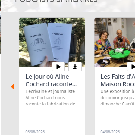
Le jour où Aline
Les Faits d'A
Cochard raconte...
Maison Roc
L'écrivaine et journaliste
Une exposition à
Aline Cochard nous
découvrir jusqu'
raconte la fabrication de
dimanche 6 août
ces deux recueils publiés
Aubenas à la Ma
aux éditions du virage,
Rocca.
récolte des histoires des
habitants de Saint-
06/08/2026
04/08/2026