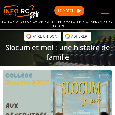
Passer
au
LE
DIRECT
contenu
LA RADIO ASSOCIATIVE EN MILIEU SCOLAIRE D'AUBENAS ET SA
RÉGION
FAIRE UN DON
ADHÉRER
Slocum et moi : une histoire de
famille