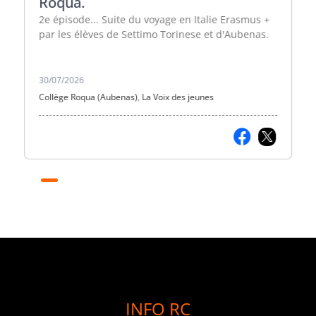
Roqua.
2e épisode... Suite du voyage en Italie Erasmus +
par les élèves de Settimo Torinese et d'Aubenas.
30/07/2026
Collège Roqua (Aubenas)
,
La Voix des jeunes
INFO RC