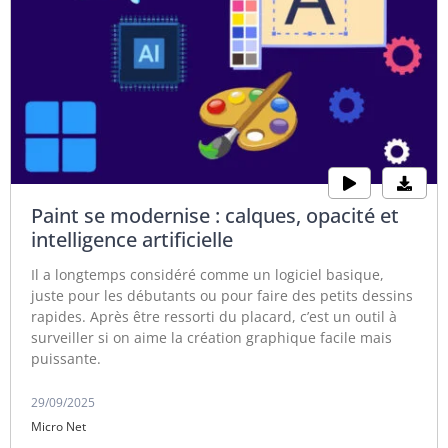
Paint se modernise : calques, opacité et
intelligence artificielle
Il a longtemps considéré comme un logiciel basique,
juste pour les débutants ou pour faire des petits dessins
rapides. Après être ressorti du placard, c’est un outil à
surveiller si on aime la création graphique facile mais
puissante.
29/09/2025
Micro Net