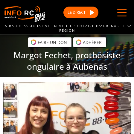
Passer
au
LE
DIRECT
contenu
LA RADIO ASSOCIATIVE EN MILIEU SCOLAIRE D'AUBENAS ET SA
RÉGION
FAIRE UN DON
ADHÉRER
Margot Fechet, prothésiste
ongulaire à Aubenas