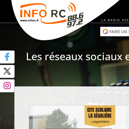
Passer
au
contenu
LA RADIO ASS
FAIRE UN
Les réseaux sociaux e