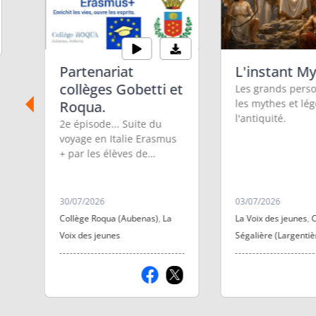
Partenariat
L'instant M
collèges Gobetti et
Les grands pers
les mythes et lé
Roqua.
l'antiquité.
e
2e épisode... Suite du
au
voyage en Italie Erasmus
+ par les élèves de
Settimo Torinese et
d'Aubenas.
e
30/07/2026
03/07/2026
Collège Roqua (Aubenas)
,
La
La Voix des jeunes
,
C
et
Voix des jeunes
Ségalière (Largentiè
e
s