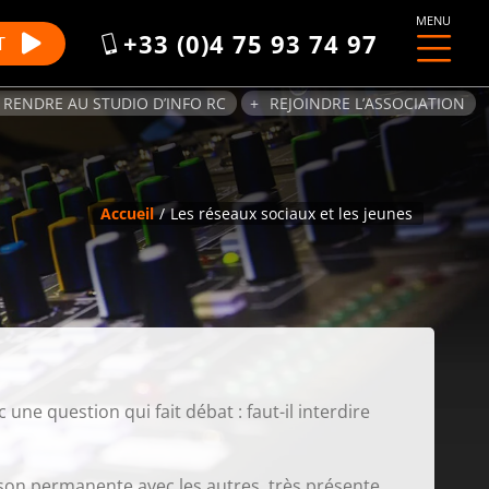
MENU
+33 (0)4 75 93 74 97
T
 RENDRE AU STUDIO D’INFO RC
REJOINDRE L’ASSOCIATION
Accueil
Les réseaux sociaux et les jeunes
 une question qui fait débat : faut-il interdire
aison permanente avec les autres, très présente