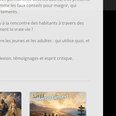
comme les faux conseils pour maigrir, qui
rtements.
és à la rencontre des habitants à travers des
ment la vraie vie ?
les jeunes et les adultes : qui utilise quoi, et
exion, témoignages et esprit critique.