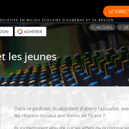
LE
DIREC
OCIATIVE EN MILIEU SCOLAIRE D'AUBENAS ET SA RÉGION
ACCUEIL
SE
 DON
ADHÉRER
t les jeunes
Dans ce podcast, ils abordent d’abord l’actualité, avec
les réseaux sociaux aux moins de 15 ans ?
Ils s’interrogent ensuite sur les effets de la compar