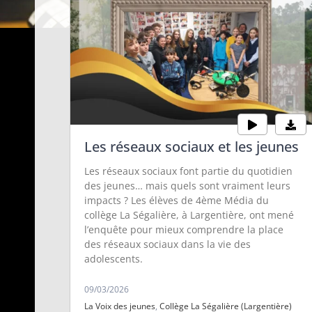
Les réseaux sociaux et les jeunes
Les réseaux sociaux font partie du quotidien
des jeunes… mais quels sont vraiment leurs
impacts ? Les élèves de 4ème Média du
collège La Ségalière, à Largentière, ont mené
l’enquête pour mieux comprendre la place
des réseaux sociaux dans la vie des
adolescents.
09/03/2026
La Voix des jeunes
,
Collège La Ségalière (Largentière)