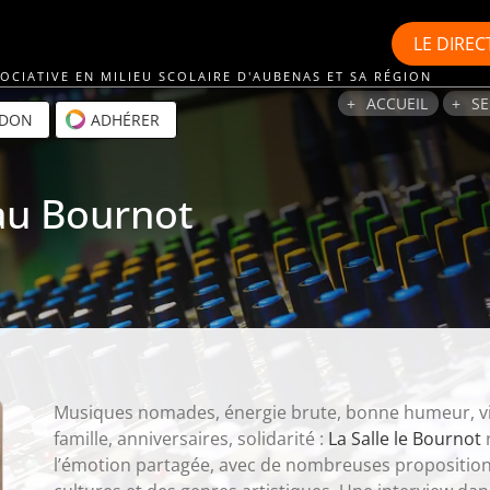
LE
DIREC
OCIATIVE EN MILIEU SCOLAIRE D'AUBENAS ET SA RÉGION
ACCUEIL
SE
 DON
ADHÉRER
 au Bournot
Musiques nomades, énergie brute, bonne humeur, virtu
famille, anniversaires, solidarité :
La Salle le Bournot
r
l’émotion partagée, avec de nombreuses proposition