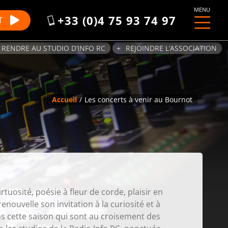
MENU
+33 (0)4 75 93 74 97
T
 RENDRE AU STUDIO D’INFO RC
REJOINDRE L’ASSOCIATION
Accueil
Les concerts à venir au Bournot
osité, poésie à fleur de corde, plaisir en
enouvelle son invitation à la curiosité et à
s cette saison qui sont au croisement des