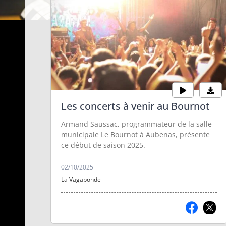
Les concerts à venir au Bournot
Armand Saussac, programmateur de la salle
municipale Le Bournot à Aubenas, présente
ce début de saison 2025.
02/10/2025
Les 30 ans de
Trad'Ardèche
La Vagabonde
Labeaume en
inaugure un villa
Musiques
du trad !
Sophie Scellier, directrice
Le Festival Trad'Ardèche
de Labeaume en
se déroule à Privas du 2