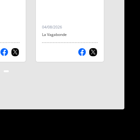
s publiés
Aubenas à la Maison
irage,
Rocca.
ires des
nt-
04/08/2026
17/07/2026
 et de
La Vagabonde
La Vagabo