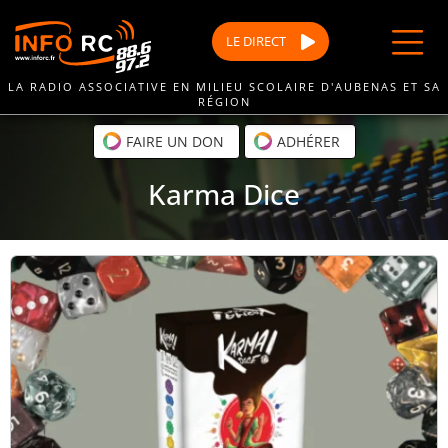
Passer
au
LE
DIRECT
contenu
LA RADIO ASSOCIATIVE EN MILIEU SCOLAIRE D'AUBENAS ET SA
RÉGION
FAIRE UN DON
ADHÉRER
Karma Dice