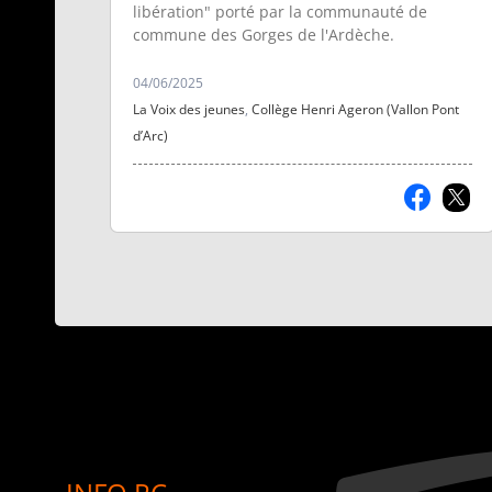
tester quatre disciplines
libération" porté par la communauté de
handisport : la boccia, l
commune des Gorges de l'Ardèche.
basket-fauteuil, le tenni
de table assis et le
04/06/2025
handbike.
La Voix des jeunes
,
Collège Henri Ageron (Vallon Pont
d’Arc)