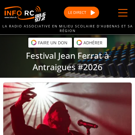
Passer
au
LE
DIRECT
contenu
LA RADIO ASSOCIATIVE EN MILIEU SCOLAIRE D'AUBENAS ET SA
RÉGION
FAIRE UN DON
ADHÉRER
Festival Jean Ferrat à
Antraigues #2026