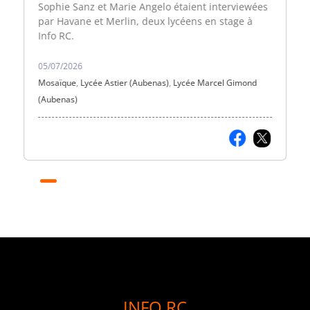
Sophie Sanz et Marie Angelo étaient interviewées
par Havane et Merlin, deux lycéens en stage à
Info RC.
05/07/2026
Mosaïque
,
Lycée Astier (Aubenas)
,
Lycée Marcel Gimond
(Aubenas)
INFO RC