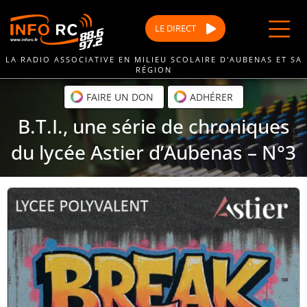
Passer
au
LE
DIRECT
contenu
LA RADIO ASSOCIATIVE EN MILIEU SCOLAIRE D'AUBENAS ET SA
RÉGION
FAIRE UN DON
ADHÉRER
B.T.I., une série de chroniques
du lycée Astier d’Aubenas – N°3