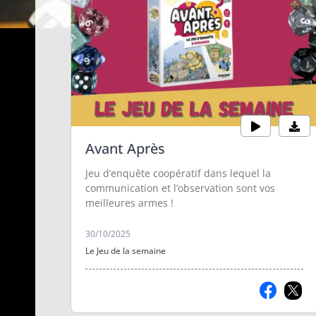
Avant Après
Jeu d’enquête coopératif dans lequel la
communication et l’observation sont vos
meilleures armes !
30/10/2025
Le Jeu de la semaine
Karma Dice
Mon puzzle
aventure - Drago
Le jeu de dés où stratégie,
intuition et coups du
Le puzzle-jeu où