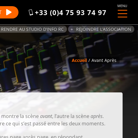
MENU
+33 (0)4 75 93 74 97
T
 RENDRE AU STUDIO D’INFO RC
REJOINDRE L’ASSOCIATION
Accueil
Avant Après
e montre la scène
avant
, l’autre la scène
après
.
e ce qui s’est passé entre les deux moments.
tères page après page, en répondant