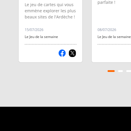
parfaite !
Le jeu de cartes qui vous
 à
emmène explorer les plus
beaux sites de l'Ardèche !
15/07/2026
08/07/2026
Le Jeu de la semaine
Le Jeu de la semaine