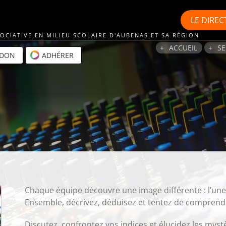
LE
DIREC
OCIATIVE EN MILIEU SCOLAIRE D'AUBENAS ET SA RÉGION
ACCUEIL
SE
 DON
ADHÉRER
Chaque équipe découvre une image différente : l’un
Ensemble, décrivez, déduisez et tentez de comprendr
Discutez, confrontez vos indices et élucidez les mys