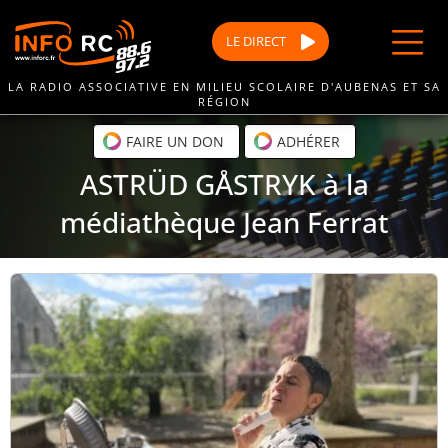
Passer
au
LE
DIRECT
contenu
LA RADIO ASSOCIATIVE EN MILIEU SCOLAIRE D'AUBENAS ET SA
RÉGION
FAIRE UN DON
ADHÉRER
ASTRÜD GÅSTRYK à la
médiathèque Jean Ferrat